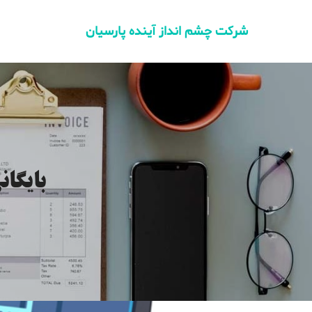
شرکت چشم انداز آینده پارسیان
بایگا